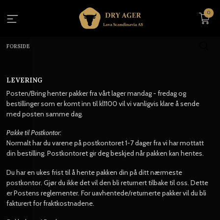
Gå
0
til
innholdet
FORSIDE
LEVERING
Posten/Bring henter pakker fra vårt lager mandag - fredag og
bestillinger som er komt inn til kl1100 vil vi vanligvis klare å sende
med posten samme dag.
Pakke til Postkontor:
Normalt har du varene på postkontoret 1-7 dager fra vi har mottatt
din bestilling. Postkontoret gir deg beskjed når pakken kan hentes.
Du har en ukes frist til å hente pakken din på ditt nærmeste
postkontor. Gjør du ikke det vil den bli returnert tilbake til oss. Dette
er Postens reglementer. For uavhentede/returnerte pakker vil du bli
fakturert for fraktkostnadene.