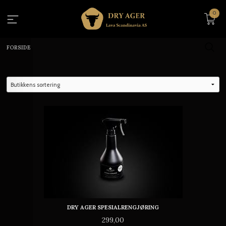
Gå
0
til
innholdet
FORSIDE
DRY AGER SPESIALRENGJØRING
Pris
299,00