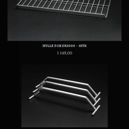
HYLLE FOR DX1000 - 1STK
Pris
1 149,00