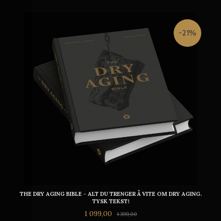
-21%
THE DRY AGING BIBLE - ALT DU TRENGER Å VITE OM DRY AGING.
TYSK TEKST!
Tilbud
Rabatt
1 099,00
1 399,00