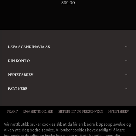
Pris
869,00
LAVA SCANDINAVIA AS
DIN KONTO
NYHETSBREV
PARTNERE
FRAKT
KJØPSBETINGELSER
SIKKERHET OG PERSONVERN
NYHETSBREV
Vår nettbutikk bruker cookies slik at du får en bedre kjøpsopplevelse og
vi kan yte deg bedre service. Vi bruker cookies hovedsaklig til å lagre
innloggingsdetaljer og huske hva du har puttet i handlekurven din.