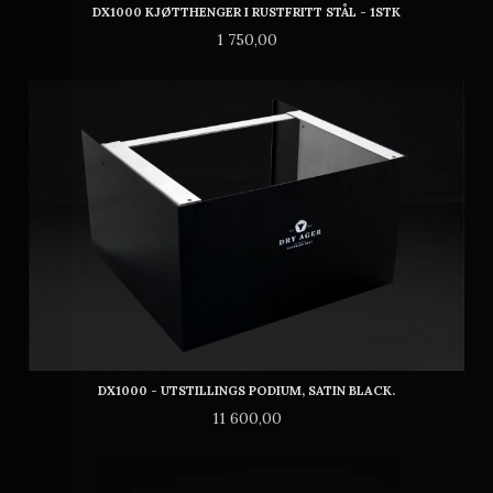
DX1000 KJØTTHENGER I RUSTFRITT STÅL - 1STK
Pris
1 750,00
DX1000 - UTSTILLINGS PODIUM, SATIN BLACK.
Pris
11 600,00