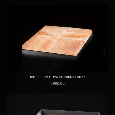
DX1000 HIMALAYA SALTBLOKK SETT
Pris
1 960,00