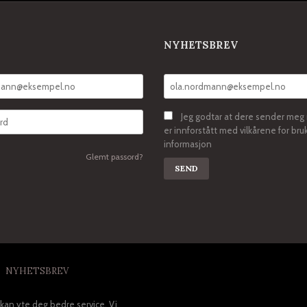
NYHETSBREV
Jeg godtar at dere sender meg
er innforstått med vilkårene for bru
informasjon
Glemt passord?
NYHETSBREV
 kan yte deg bedre service. Vi