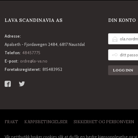
LAVA SCANDINAVIA AS
DIN KONTO
E-
Adresse:
POSTADRESSE
Apalseth - Fjordavegen 2484, 6817 Naustdal
DITT
Telefon:
48457775
PASSORD
E-post:
ordre@la-va.no
Foretaksregisteret:
815483952
FRAKT
KJØPSBETINGELSER
SIKKERHET OG PERSONVERN
Vår nettbutikk bruker cookies slik at du får en bedre kjøpsopplevelse og vi