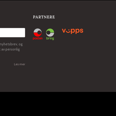
PARTNERE
 nyhetsbrev, og
k av personlig
Les mer