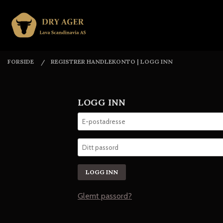
Gå
Lukk
PRODUKTER
til
innholdet
FORSIDE
REGISTRER HANDLEKONTO
|
LOGG INN
LOGG INN
Glemt passord?