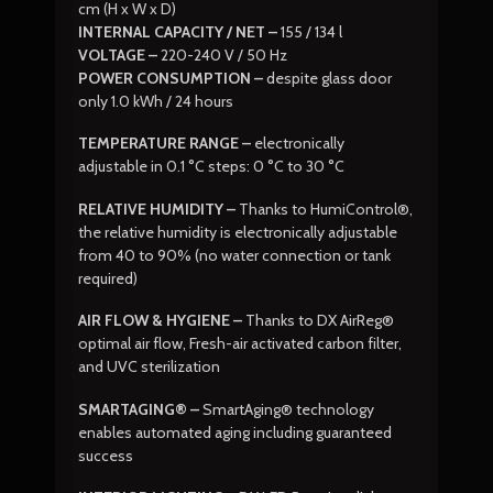
cm (H x W x D)
INTERNAL CAPACITY / NET –
155 / 134 l
VOLTAGE –
220-240 V / 50 Hz
POWER CONSUMPTION –
despite glass door
only 1.0 kWh / 24 hours
TEMPERATURE RANGE –
electronically
adjustable in 0.1 °C steps: 0 °C to 30 °C
RELATIVE HUMIDITY –
Thanks to HumiControl®,
the relative humidity is electronically adjustable
from 40 to 90% (no water connection or tank
required)
AIR FLOW & HYGIENE –
Thanks to DX AirReg®
optimal air flow, Fresh-air activated carbon filter,
and UVC sterilization
SMARTAGING® –
SmartAging® technology
enables automated aging including guaranteed
success