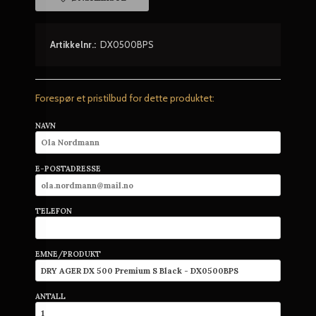
Artikkelnr.:
DX0500BPS
Forespør et pristilbud for dette produktet:
NAVN
E-POSTADRESSE
TELEFON
EMNE/PRODUKT
ANTALL